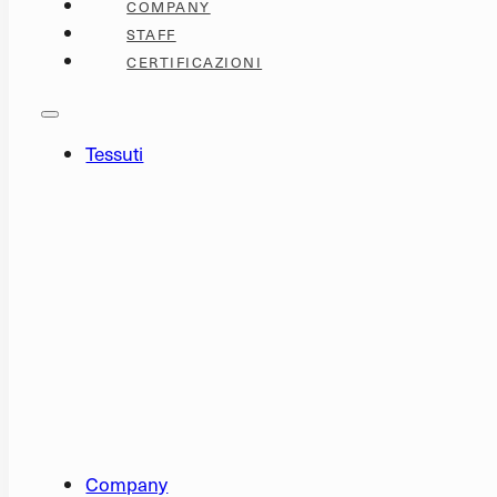
COMPANY
STAFF
CERTIFICAZIONI
Tessuti
TRENDING NOW
BOUCLÉ
CINIGLIE
MICROF
OUTDOOR
STAMPA
STRUTTURATI
TESSUTI
VELLUTI
NATURA
Company