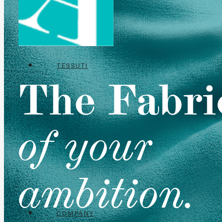
TESSUTI
The Fabri
TRENDING NOW
BO
CINIGLIE
MI
of your
OUTDOOR
ST
STRUTTURATI
TE
VELLUTI
NA
ambition.
COMPANY