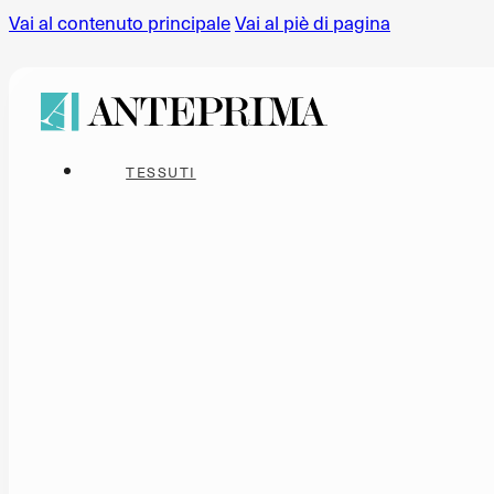
Vai al contenuto principale
Vai al piè di pagina
TESSUTI
TRENDING NOW
BOUCLÉ
CINIGLIE
MICROF
OUTDOOR
STAMPA
STRUTTURATI
TESSUTI
VELLUTI
NATURA