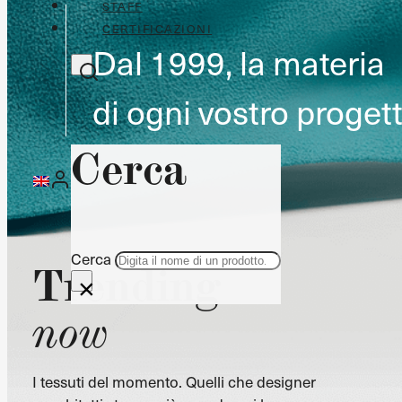
STAFF
CERTIFICAZIONI
Dal 1999, la materia
di ogni vostro progett
Cerca
Cerca
Trending
×
now
I tessuti del momento. Quelli che designer