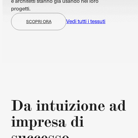
e architetti stanno già usando nei loro
progetti.
Vedi tutti i tessuti
SCOPRI ORA
Da intuizione ad
impresa di
successo