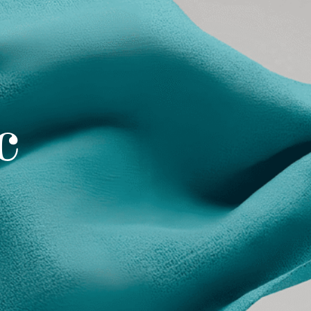
c
UCLÉ
CROFIBRE
AMPATI
SSUTI A PELO
TURALI