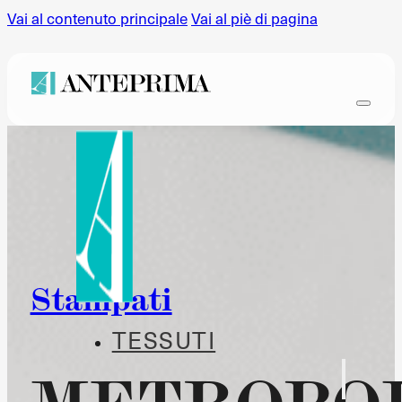
Vai al contenuto principale
Vai al piè di pagina
Stampati
TESSUTI
METROPO