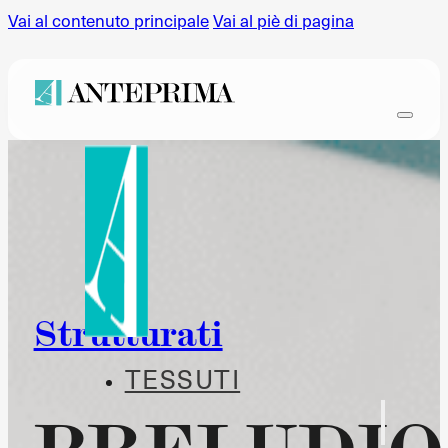
Vai al contenuto principale
Vai al piè di pagina
Strutturati
TESSUTI
PRELUDIO