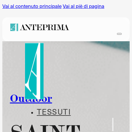
Vai al contenuto principale
Vai al piè di pagina
Outdoor
TESSUTI
SAINT