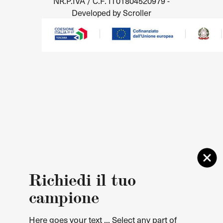
NR.P.IVA / C.F. IT01804520979 -
Developed by Scroller
Richiedi il tuo
campione
Here goes your text ... Select any part of