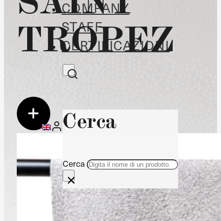
COMPANY
TROPEZ
STAFF
CERTIFICAZIONI
Cerca
Cerca
×